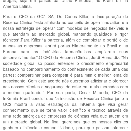
drogas, seja em países da União Europeia, no Brasil ou na
América Latina.
Para o CEO da GC2 SA, Dr. Carlos Kiffer, a incorporação de
Recerca Clínica "está alinhada ao conceito de open-innovation e à
nossa estratégia de operar com modelos de negócios flexíveis e
que atendam ao mercado global, mantendo qualidade e rigor
técnicos".Para Kiffer "a parceria, além de completar o portfólio de
ambas as empresas, abrirá portas bilateralmente no Brasil e na
Europa para as indústrias farmacêuticas ampliarem seus
desenvolvimentos".O CEO da Recerca Clínica, Jordi Roma diz: "Na
sociedade global só posso entender o crescimento empresarial
baseado no compartilhamento do conhecimento de cada uma das
partes; compartilhar para competir é para mim o melhor lema de
crescimento. Com este acordo nós queremos adicionar e oferecer
aos nossos clientes a segurança de estar em mais mercados com
a melhor qualidade." Por sua parte, Óscar Miranda, CEO da
InKemia Brasil conclui que "a inclusão de Recerca Clínica junto a
GC2 mostra a visão estratégica da InKemia que visa gerar
conhecimento que se torne valor científico e técnico através de
uma rede sinérgica de empresas de ciências vida que atuem em
um mercado global. No final queremos que os nossos clientes
ganhem eficiência e competitividade, para que possam oferecer