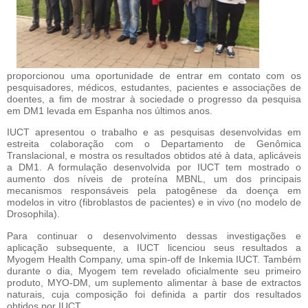
proporcionou uma oportunidade de entrar em contato com os 
pesquisadores, médicos, estudantes, pacientes e associações de 
doentes, a fim de mostrar à sociedade o progresso da pesquisa 
em DM1 levada em Espanha nos últimos anos.
IUCT apresentou o trabalho e as pesquisas desenvolvidas em 
estreita colaboração com o Departamento de Genômica 
Translacional, e mostra os resultados obtidos até à data, aplicáveis 
a DM1. A formulação desenvolvida por IUCT tem mostrado o 
aumento dos níveis de proteína MBNL, um dos principais 
mecanismos responsáveis pela patogênese da doença em 
modelos in vitro (fibroblastos de pacientes) e in vivo (no modelo de 
Drosophila).
Para continuar o desenvolvimento dessas investigações e 
aplicação subsequente, a IUCT licenciou seus resultados a 
Myogem Health Company, uma spin-off de Inkemia IUCT. Também 
durante o dia, Myogem tem revelado oficialmente seu primeiro 
produto, MYO-DM, um suplemento alimentar à base de extractos 
naturais, cuja composição foi definida a partir dos resultados 
obtidos por IUCT.