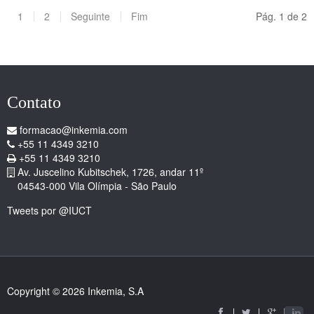
1
2
Seguinte
Fim
Pág. 1 de 2
Contato
formacao@inkemia.com
+55 11 4349 3210
+55 11 4349 3210
Av. Juscelino Kubitschek, 1726, andar 11º
04543-000 Vila Olímpia - São Paulo
Tweets por @IUCT
Copyright © 2026 Inkemia, S.A