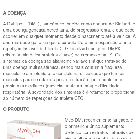
A DOENÇA
A DM tipo 1 (DM1), também conhecido como doença de Steinert, é
uma doença genética hereditária, de progressão lenta, e que pode
ocorrer em qualquer momento desde o nascimento até à velhice. A
anormalidade genética que a caracteriza é uma expansão e uma
repetição instável do triplete CTG localizado no gene DMPK
(distrofia miotónica proteína cinase) no cromossoma 19. Os
sintomas da doença são altamente variáveis já que trata-se de
uma doença multissistêmica, sendo mais comum a fraqueza
muscular e a miotonia que consiste na dificuldade que tem os
músculos para se relaxar após a contração, juntamente com
problemas cardíacos (especialmente arritmia) e dificuldade
respiratória. A severidade dos sintomas é diretamente proporcional
ao número de repetições do triplete CTG.
O PRODUTO
Myo-DM, recentemente lançado, é
o primeiro e único suplemento
dietético com extratos naturais que
visa melhorar a qualidade de vida