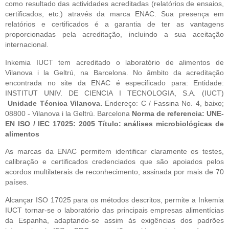
como resultado das actividades acreditadas (relatórios de ensaios, 
certificados, etc.) através da marca ENAC. Sua presença em 
relatórios e certificados é a garantia de ter as vantagens 
proporcionadas pela acreditação, incluindo a sua aceitação 
internacional.
Inkemia IUCT tem acreditado o laboratório de alimentos de 
Vilanova i la Geltrú, na Barcelona. No âmbito da acreditação 
encontrada no site da ENAC é especificado para: Entidade: 
INSTITUT UNIV. DE CIENCIA I TECNOLOGIA, S.A. (IUCT)
 Unidade Técnica Vilanova. 
Endereço: C / Fassina No. 4, baixo; 
08800 - Vilanova i la Geltrú. Barcelona 
Norma de referencia: UNE-
EN ISO / IEC 17025: 2005 Título: análises microbiológicas de 
alimentos
As marcas da ENAC permitem identificar claramente os testes, 
calibração e certificados credenciados que são apoiados pelos 
acordos multilaterais de reconhecimento, assinada por mais de 70 
países.
Alcançar ISO 17025 para os métodos descritos, permite a Inkemia 
IUCT tornar-se o laboratório das principais empresas alimentícias 
da Espanha, adaptando-se assim às exigências dos padrões 