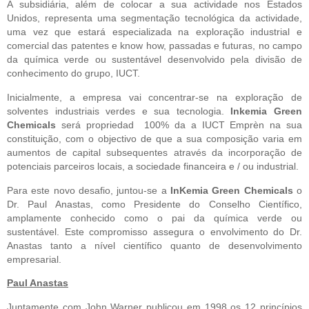
A subsidiária, além de colocar a sua actividade nos Estados 
Unidos, representa uma segmentação tecnológica da actividade, 
uma vez que estará especializada na exploração industrial e 
comercial das patentes e know how, passadas e futuras, no campo 
da química verde ou sustentável desenvolvido pela divisão de 
conhecimento do grupo, IUCT.
Inicialmente, a empresa vai concentrar-se na exploração de 
solventes industriais verdes e sua tecnologia. 
Inkemia Green 
Chemicals
 será propriedad  100% da a IUCT Emprèn na sua 
constituição, com o objectivo de que a sua composição varia em 
aumentos de capital subsequentes através da incorporação de 
potenciais parceiros locais, a sociedade financeira e / ou industrial.
Para este novo desafio, juntou-se a 
InKemia Green Chemicals
 o 
Dr. Paul Anastas, como Presidente do Conselho Científico, 
amplamente conhecido como o pai da química verde ou 
sustentável. Este compromisso assegura o envolvimento do Dr. 
Anastas tanto a nível científico quanto de desenvolvimento 
empresarial.
Paul Anastas
Juntamente com John Warner publicou em 1998 os 12 princípios 