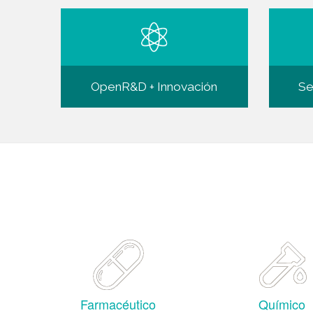
OpenR&D + Innovación
Se
Farmacéutico
Químico