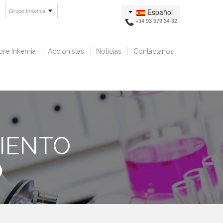
Grupo InKemia
Español
+34 93 579 34 32
bre Inkemia
Accionistas
Noticias
Contáctanos
IENTO
O