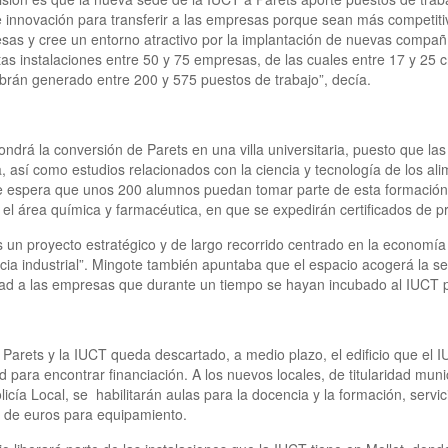
innovación para transferir a las empresas porque sean más competitiv
esas y cree un entorno atractivo por la implantación de nuevas compa
as instalaciones entre 50 y 75 empresas, de las cuales entre 17 y 25
brán generado entre 200 y 575 puestos de trabajo”, decía.
rá la conversión de Parets en una villa universitaria, puesto que las 
así como estudios relacionados con la ciencia y tecnología de los alim
se espera que unos 200 alumnos puedan tomar parte de esta formación.
 el área química y farmacéutica, en que se expedirán certificados de pr
es un proyecto estratégico y de largo recorrido centrado en la economí
ia industrial”. Mingote también apuntaba que el espacio acogerá la se
ad a las empresas que durante un tiempo se hayan incubado al IUCT p
Parets y la IUCT queda descartado, a medio plazo, el edificio que el I
ad para encontrar financiación. A los nuevos locales, de titularidad muni
icía Local, se
habilitarán aulas para la docencia y la formación, servi
n de euros para equipamiento.