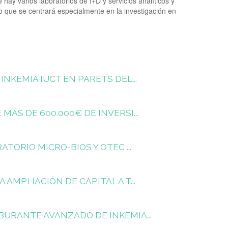
hay varios laboratorios de I+D y servicios analíticos y
cio que se centrará especialmente en la investigación en
NKEMIA IUCT EN PARETS DEL...
ÁS DE 600.000€ DE INVERSI...
TORIO MICRO-BIOS Y OTEC ...
AMPLIACIÓN DE CAPITAL A T...
URANTE AVANZADO DE INKEMIA...