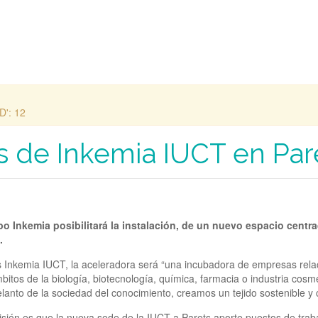
D': 12
s de Inkemia IUCT en Pare
o Inkemia posibilitará la instalación, de un nuevo espacio centr
.
Inkemia IUCT, la aceleradora será “una incubadora de empresas relaci
tos de la biología, biotecnología, química, farmacia o industria cosmé
nto de la sociedad del conocimiento, creamos un tejido sostenible y co
evisión es que la nueva sede de la IUCT a Parets aporte puestos de trabaj