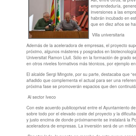
emprendeduría, genere 
inversiones a las empr
habrán incubado en est
que en diez años se ha
Villa universitaria
Además de la aceleradora de empresas, el proyecto supond
próximo, algunos másteres y posgrados en biotecnología, 
Universitat Ramon Llull. Sólo en la formación de grado 
en otros niveles formativos más técnicos, por ejemplo en
El alcalde Sergi Mingote, por su parte, destacaba que “
añadido que complementa el actual para ser una referenc
próxima fase se promoverán espacios que den continuid
Al sector Iveco
Con este acuerdo publicoprivat entre el Ayuntamiento de 
sobre todo por el elevado coste del proyecto y la dificult
y justo encima de donde próximamente se instalará la Pol
aceleradora de empresas. La inversión será de un milló