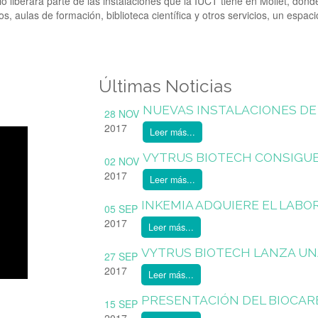
liberará parte de las instalaciones que la IUCT tiene en Mollet, donde 
s, aulas de formación, biblioteca científica y otros servicios, un espa
Últimas Noticias
NUEVAS INSTALACIONES DE I
28 NOV
2017
Leer más...
VYTRUS BIOTECH CONSIGUE M
02 NOV
2017
Leer más...
INKEMIA ADQUIERE EL LABORA
05 SEP
2017
Leer más...
VYTRUS BIOTECH LANZA UNA 
27 SEP
2017
Leer más...
PRESENTACIÓN DEL BIOCARB
15 SEP