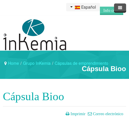
Español
Info corp.
Inicio
Sobre Inkemia
Accionistas
Home
/
Grupo InKemia
/
Cápsulas de emprendimiento
Noticias
Hechos relevantes
Cápsula Bioo
Contáctanos
Junta General
Información financiera
Newsletter
Contacto
Cápsula Bioo
Gobierno corporativo
Deja tu CV
Imprimir
Correo electrónico