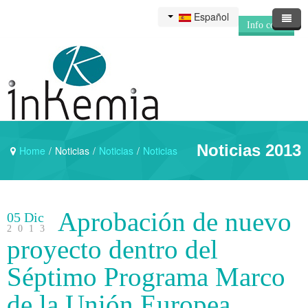
Español
Info corp.
Inicio
Sobre Inkemia
Accionistas
Noticias 2013
Home
/
Noticias
/
Noticias
/
Noticias
Noticias
Hechos relevantes
Contáctanos
Junta General
Información financiera
Newsletter
Contacto
Aprobación de nuevo
05 Dic
2013
Gobierno corporativo
Deja tu CV
proyecto dentro del
Séptimo Programa Marco
de la Unión Europea