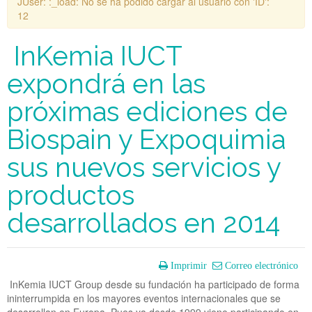
JUser: :_load: No se ha podido cargar al usuario con 'ID':
12
InKemia IUCT
expondrá en las
próximas ediciones de
Biospain y Expoquimia
sus nuevos servicios y
productos
desarrollados en 2014
Imprimir
Correo electrónico
InKemia IUCT Group desde su fundación ha participado de forma
ininterrumpida en los mayores eventos internacionales que se