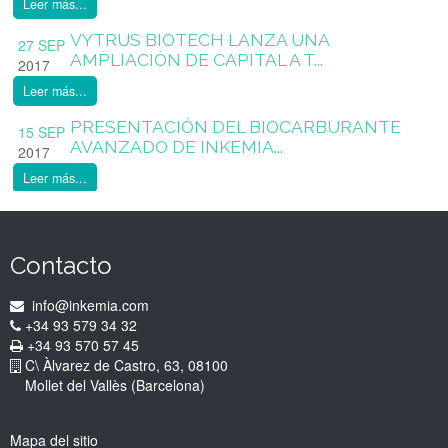
Leer más...
VYTRUS BIOTECH LANZA UNA
27 SEP
AMPLIACIÓN DE CAPITAL A T...
2017
Leer más...
PRESENTACIÓN DEL BIOCARBURANTE
15 SEP
AVANZADO DE INKEMIA...
2017
Leer más...
Contacto
info@inkemia.com
+34 93 579 34 32
+34 93 570 57 45
C\ Àlvarez de Castro, 63, 08100
Mollet del Vallès (Barcelona)
Mapa del sitio