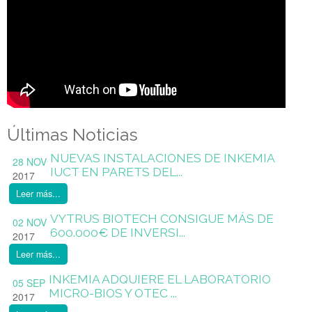
Últimas Noticias
NUEVAS INSTALACIONES DE INKEMIA
28 NOV
IUCT EN PARETS DEL...
2017
Leer más...
VYTRUS BIOTECH CONSIGUE MÁS DE
02 NOV
600.000€ DE INVERSI...
2017
Leer más...
INKEMIA ADQUIERE EL LABORATORIO
05 SEP
MICRO-BIOS Y OTEC ...
2017