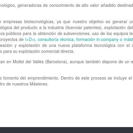
ológico, generadoras de conocimiento de alto valor añadido destinado
e empresas biotecnológicas, ya que nuestro objetivo es generar 
lógica del producto a la industria (licenciar patentes), explotación d
os públicos para la obtención de subvenciones, uso de los equipos tec
 proyectos de
I+D+i
,
consultoría técnica
,
formación in-company o mást
reación y explotación de una nueva plataforma tecnológica con el c
co para su explotación comercial directa.
tran en Mollet del Vallès (Barcelona), aunque también dispone de un 
de fomento del emprendimiento. Dentro de este proceso se incluye el
ro de nuestros Másteres.