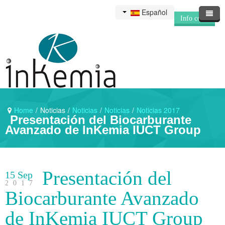
Español
Info corp.
Inicio
Sobre Inkemia
Accionistas
Home
/
Noticias
/
Noticias
/
Noticias
/
Noticias 2017
Noticias
Hechos relevantes
Presentación del Biocarburante
Avanzado de InKemia IUCT Group
Contáctanos
Junta General
Información financiera
Newsletter
Contacto
Presentación del
15 Sep
Gobierno corporativo
Deja tu CV
2017
Biocarburante Avanzado
de InKemia IUCT Group